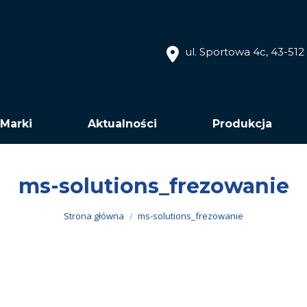
ul. Sportowa 4c, 43-51
Marki
Aktualności
Produkcja
ms-solutions_frezowanie
Jesteś tutaj:
Strona główna
ms-solutions_frezowanie