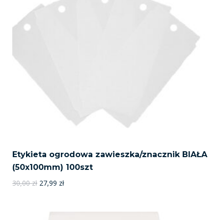
Etykieta ogrodowa zawieszka/znacznik BIAŁA
(50x100mm) 100szt
Pierwotna
Aktualna
30,00
zł
27,99
zł
cena
cena
wynosiła:
wynosi: