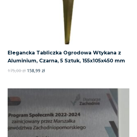
Elegancka Tabliczka Ogrodowa Wtykana z
Aluminium, Czarna, 5 Sztuk, 155x105x450 mm
Pierwotna
Aktualna
175,00
zł
158,99
zł
cena
cena
wynosiła:
wynosi:
175,00 zł.
158,99 zł.