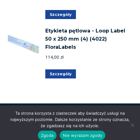
Szczegóły
Etykieta pętlowa - Loop Label
50 x 250 mm (4) (4022)
FloraLabels
114,00
zł
Szczegóły
Ta strona korzysta z ciasteczek aby świadczyć usługi na
najwyższym poziomie. Dalsze korzystanie ze strony oznacza,
Powered by
Anetpol.pl
| © MS-Solutions 2025
że zgadzasz się na ich użycie.
Logowanie / rejestracja
Polityka prywatności
Regulamin
Zgoda
Nie wyrażam zgody
sklepu
Cennik wysyłek