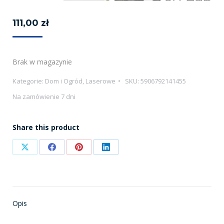
111,00
zł
Brak w magazynie
Kategorie:
Dom i Ogród
,
Laserowe
SKU:
5906792141455
Na zamówienie 7 dni
Share this product
Share
Share
Share
Share
on
on
on
on
X
Facebook
Pinterest
LinkedIn
Opis