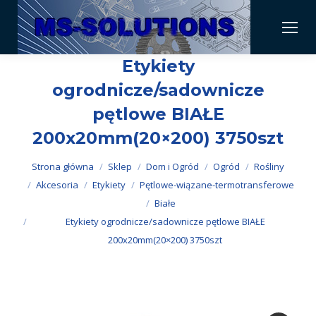
Etykiety
ogrodnicze/sadownicze
pętlowe BIAŁE
200x20mm(20×200) 3750szt
Jesteś tutaj:
Strona główna
Sklep
Dom i Ogród
Ogród
Rośliny
Akcesoria
Etykiety
Pętlowe-wiązane-termotransferowe
Białe
Etykiety ogrodnicze/sadownicze pętlowe BIAŁE
200x20mm(20×200) 3750szt