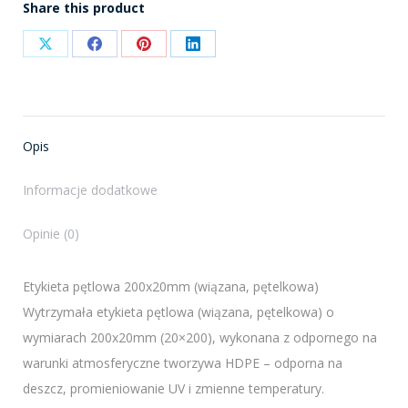
Share this product
Share
Share
Share
Share
on
on
on
on
X
Facebook
Pinterest
LinkedIn
Opis
Informacje dodatkowe
Opinie (0)
Etykieta pętlowa 200x20mm (wiązana, pętelkowa)
Wytrzymała etykieta pętlowa (wiązana, pętelkowa) o
wymiarach 200x20mm (20×200), wykonana z odpornego na
warunki atmosferyczne tworzywa HDPE – odporna na
deszcz, promieniowanie UV i zmienne temperatury.