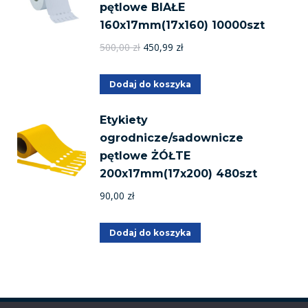
pętlowe BIAŁE
160x17mm(17x160) 10000szt
Pierwotna
Aktualna
500,00
zł
450,99
zł
cena
cena
wynosiła:
wynosi:
Dodaj do koszyka
500,00 zł.
450,99 zł.
Etykiety
ogrodnicze/sadownicze
pętlowe ŻÓŁTE
200x17mm(17x200) 480szt
90,00
zł
Dodaj do koszyka