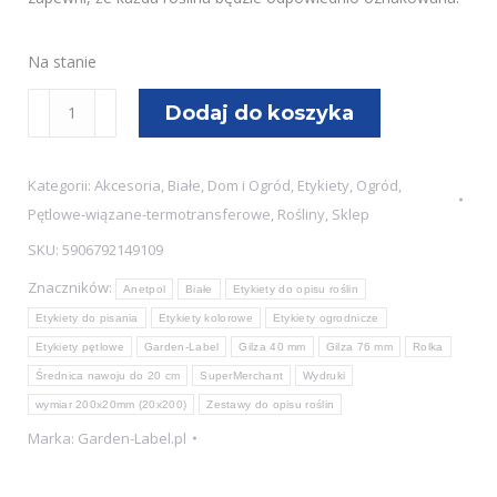
Na stanie
ilość
Dodaj do koszyka
Etykiety
ogrodnicze/sadownicze
Kategorii:
Akcesoria
,
Białe
,
Dom i Ogród
,
Etykiety
,
Ogród
,
pętlowe
Pętlowe-wiązane-termotransferowe
,
Rośliny
,
Sklep
BIAŁE
SKU:
5906792149109
200x20mm(20x200)
Znaczników:
3750szt
Anetpol
Białe
Etykiety do opisu roślin
Etykiety do pisania
Etykiety kolorowe
Etykiety ogrodnicze
Etykiety pętlowe
Garden-Label
Gilza 40 mm
Gilza 76 mm
Rolka
Średnica nawoju do 20 cm
SuperMerchant
Wydruki
wymiar 200x20mm (20x200)
Zestawy do opisu roślin
Marka:
Garden-Label.pl