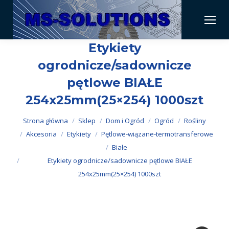
Etykiety
ogrodnicze/sadownicze
pętlowe BIAŁE
254x25mm(25×254) 1000szt
Jesteś tutaj:
Strona główna
Sklep
Dom i Ogród
Ogród
Rośliny
Akcesoria
Etykiety
Pętlowe-wiązane-termotransferowe
Białe
Etykiety ogrodnicze/sadownicze pętlowe BIAŁE
254x25mm(25×254) 1000szt