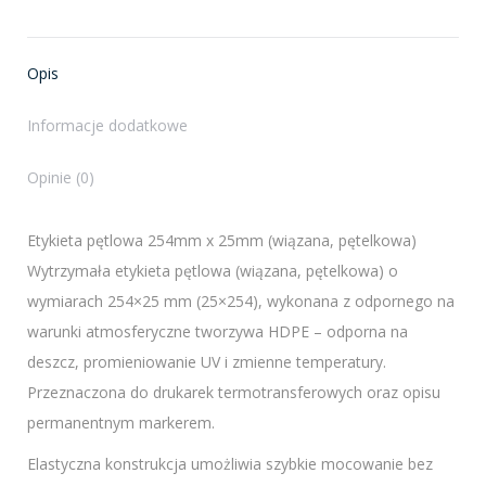
X
Facebook
Pinterest
LinkedIn
Opis
Informacje dodatkowe
Opinie (0)
Etykieta pętlowa 254mm x 25mm (wiązana, pętelkowa)
Wytrzymała etykieta pętlowa (wiązana, pętelkowa) o
wymiarach 254×25 mm (25×254), wykonana z odpornego na
warunki atmosferyczne tworzywa HDPE – odporna na
deszcz, promieniowanie UV i zmienne temperatury.
Przeznaczona do drukarek termotransferowych oraz opisu
permanentnym markerem.
Elastyczna konstrukcja umożliwia szybkie mocowanie bez