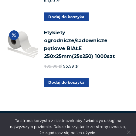
65,00
zł
Dodaj do koszyka
Etykiety
ogrodnicze/sadownicze
pętlowe BIAŁE
250x25mm(25x250) 1000szt
Pierwotna
Aktualna
105,00
zł
95,99
zł
cena
cena
wynosiła:
wynosi:
Dodaj do koszyka
105,00 zł.
95,99 zł.
Ta strona korzysta z ciasteczek aby świadczyć usługi na
najwyższym poziomie. Dalsze korzystanie ze strony oznacza,
Powered by
Anetpol.pl
| © MS-Solutions 2025
że zgadzasz się na ich użycie.