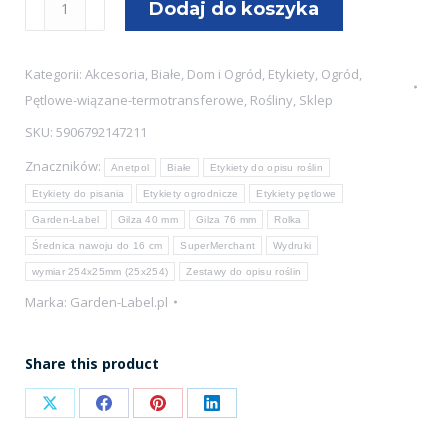
Dodaj do koszyka
Etykiety
ogrodnicze/sadownicze
Kategorii:
Akcesoria
,
Białe
,
Dom i Ogród
,
Etykiety
,
Ogród
,
pętlowe
Pętlowe-wiązane-termotransferowe
,
Rośliny
,
Sklep
BIAŁE
SKU:
5906792147211
254x25mm(25x254)
Znaczników:
1000szt
Anetpol
Białe
Etykiety do opisu roślin
Etykiety do pisania
Etykiety ogrodnicze
Etykiety pętlowe
Garden-Label
Gilza 40 mm
Gilza 76 mm
Rolka
Średnica nawoju do 16 cm
SuperMerchant
Wydruki
wymiar 254x25mm (25x254)
Zestawy do opisu roślin
Marka:
Garden-Label.pl
Share this product
Share
Share
Share
Share
on
on
on
on