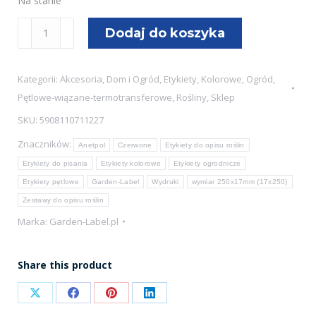
Na stanie
ilość
Dodaj do koszyka
Etykiety
ogrodnicze/sadownicze
Kategorii:
Akcesoria
,
Dom i Ogród
,
Etykiety
,
Kolorowe
,
Ogród
,
pętlowe
Pętlowe-wiązane-termotransferowe
,
Rośliny
,
Sklep
CZERWONE
SKU:
5908110711227
250x17mm(17x250)
Znaczników:
60szt
Anetpol
Czerwone
Etykiety do opisu roślin
Etykiety do pisania
Etykiety kolorowe
Etykiety ogrodnicze
Etykiety pętlowe
Garden-Label
Wydruki
wymiar 250x17mm (17x250)
Zestawy do opisu roślin
Marka:
Garden-Label.pl
Share this product
Share
Share
Share
Share