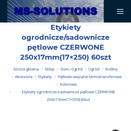
Etykiety
ogrodnicze/sadownicze
pętlowe CZERWONE
250x17mm(17×250) 60szt
Jesteś tutaj:
Strona główna
Sklep
Dom i Ogród
Ogród
Rośliny
Akcesoria
Etykiety
Pętlowe-wiązane-termotransferowe
Kolorowe
Etykiety ogrodnicze/sadownicze pętlowe CZERWONE
250x17mm(17×250) 60szt