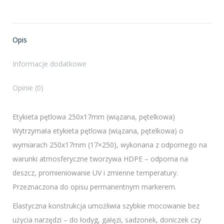
on
on
on
on
X
Facebook
Pinterest
LinkedIn
Opis
Informacje dodatkowe
Opinie (0)
Etykieta pętlowa 250x17mm (wiązana, pętelkowa)
Wytrzymała etykieta pętlowa (wiązana, pętelkowa) o
wymiarach 250x17mm (17×250), wykonana z odpornego na
warunki atmosferyczne tworzywa HDPE – odporna na
deszcz, promieniowanie UV i zmienne temperatury.
Przeznaczona do opisu permanentnym markerem.
Elastyczna konstrukcja umożliwia szybkie mocowanie bez
użycia narzędzi – do łodyg, gałęzi, sadzonek, doniczek czy