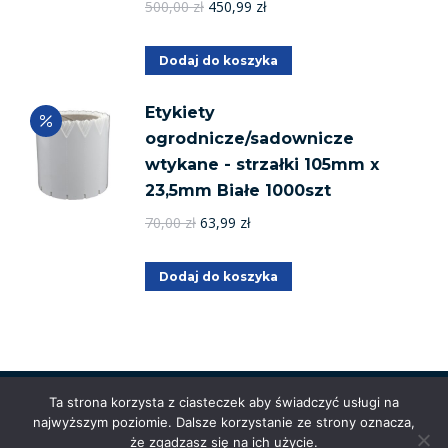
Pierwotna
Aktualna
500,00
zł
450,99
zł
cena
cena
wynosiła:
wynosi:
Dodaj do koszyka
500,00 zł.
450,99 zł.
Etykiety
ogrodnicze/sadownicze
wtykane - strzałki 105mm x
23,5mm Białe 1000szt
Pierwotna
Aktualna
70,00
zł
63,99
zł
cena
cena
wynosiła:
wynosi:
Dodaj do koszyka
70,00 zł.
63,99 zł.
Ta strona korzysta z ciasteczek aby świadczyć usługi na
najwyższym poziomie. Dalsze korzystanie ze strony oznacza,
Powered by
Anetpol.pl
| © MS-Solutions 2025
że zgadzasz się na ich użycie.