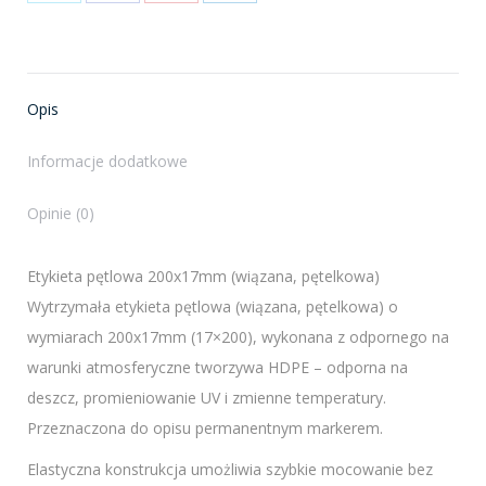
Share
Share
Share
Share
on
on
on
on
X
Facebook
Pinterest
LinkedIn
Opis
Informacje dodatkowe
Opinie (0)
Etykieta pętlowa 200x17mm (wiązana, pętelkowa)
Wytrzymała etykieta pętlowa (wiązana, pętelkowa) o
wymiarach 200x17mm (17×200), wykonana z odpornego na
warunki atmosferyczne tworzywa HDPE – odporna na
deszcz, promieniowanie UV i zmienne temperatury.
Przeznaczona do opisu permanentnym markerem.
Elastyczna konstrukcja umożliwia szybkie mocowanie bez