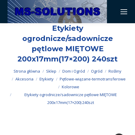
Etykiety
ogrodnicze/sadownicze
pętlowe MIĘTOWE
200x17mm(17×200) 240szt
Jesteś tutaj:
Strona główna
Sklep
Dom i Ogród
Ogród
Rośliny
Akcesoria
Etykiety
Pętlowe-wiązane-termotransferowe
Kolorowe
Etykiety ogrodnicze/sadownicze pętlowe MIĘTOWE
200x17mm(17×200) 240szt