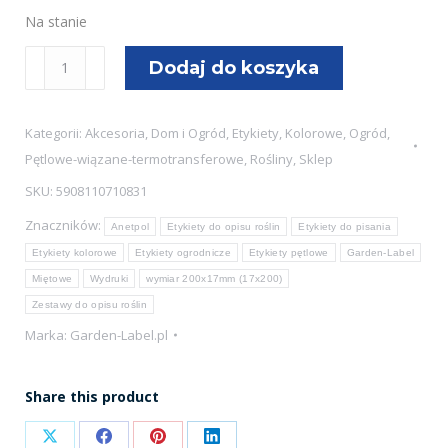
Na stanie
ilość
Dodaj do koszyka
Etykiety
ogrodnicze/sadownicze
Kategorii:
Akcesoria
,
Dom i Ogród
,
Etykiety
,
Kolorowe
,
Ogród
,
pętlowe
Pętlowe-wiązane-termotransferowe
,
Rośliny
,
Sklep
MIĘTOWE
SKU:
5908110710831
200x17mm(17x200)
Znaczników:
240szt
Anetpol
Etykiety do opisu roślin
Etykiety do pisania
Etykiety kolorowe
Etykiety ogrodnicze
Etykiety pętlowe
Garden-Label
Miętowe
Wydruki
wymiar 200x17mm (17x200)
Zestawy do opisu roślin
Marka:
Garden-Label.pl
Share this product