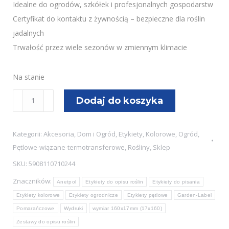
Idealne do ogrodów, szkółek i profesjonalnych gospodarstw
Certyfikat do kontaktu z żywnością – bezpieczne dla roślin
jadalnych
Trwałość przez wiele sezonów w zmiennym klimacie
Na stanie
ilość
Dodaj do koszyka
Etykiety
ogrodnicze/sadownicze
Kategorii:
Akcesoria
,
Dom i Ogród
,
Etykiety
,
Kolorowe
,
Ogród
,
pętlowe
Pętlowe-wiązane-termotransferowe
,
Rośliny
,
Sklep
POMARAŃCZOWE
SKU:
5908110710244
160x17mm(17x160)
Znaczników:
12szt
Anetpol
Etykiety do opisu roślin
Etykiety do pisania
Etykiety kolorowe
Etykiety ogrodnicze
Etykiety pętlowe
Garden-Label
Pomarańczowe
Wydruki
wymiar 160x17mm (17x160)
Zestawy do opisu roślin