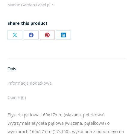
Marka:
Garden-Label.pl
Share this product
Share
Share
Share
Share
on
on
on
on
X
Facebook
Pinterest
LinkedIn
Opis
Informacje dodatkowe
Opinie (0)
Etykieta pętlowa 160x17mm (wiązana, pętelkowa)
Wytrzymała etykieta pętlowa (wiązana, pętelkowa) o
wymiarach 160x17mm (17×160), wykonana z odpornego na