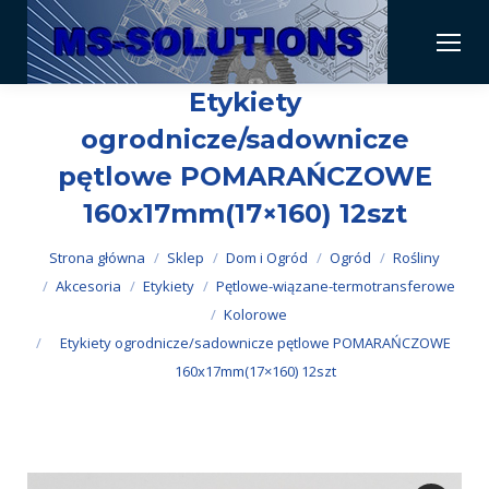
Etykiety
ogrodnicze/sadownicze
pętlowe POMARAŃCZOWE
160x17mm(17×160) 12szt
Jesteś tutaj:
Strona główna
Sklep
Dom i Ogród
Ogród
Rośliny
Akcesoria
Etykiety
Pętlowe-wiązane-termotransferowe
Kolorowe
Etykiety ogrodnicze/sadownicze pętlowe POMARAŃCZOWE
160x17mm(17×160) 12szt