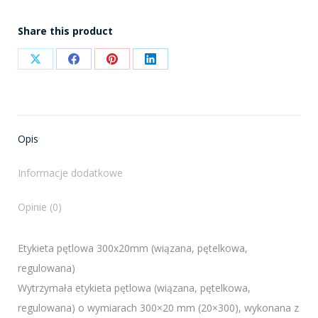
Share this product
Share
Share
Share
Share
on
on
on
on
X
Facebook
Pinterest
LinkedIn
Opis
Informacje dodatkowe
Opinie (0)
Etykieta pętlowa 300x20mm (wiązana, pętelkowa,
regulowana)
Wytrzymała etykieta pętlowa (wiązana, pętelkowa,
regulowana) o wymiarach 300×20 mm (20×300), wykonana z