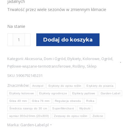
jadalnych
Trwałość przez wiele sezonów w zmiennym klimacie
Na stanie
ilość
Dodaj do koszyka
Etykiety
ogrodnicze/sadownicze
Kategorii:
Akcesoria
,
Dom i Ogród
,
Etykiety
,
Kolorowe
,
Ogród
,
pętlowe
Pętlowe-wiązane-termotransferowe
,
Rośliny
,
Sklep
ZIELONE
SKU:
5906792145231
300x20mm(20x300)
Znaczników:
(41-
Anetpol
Etykiety do opisu roślin
Etykiety do pisania
121)
Etykiety kolorowe
Etykiety ogrodnicze
Etykiety pętlowe
Garden-Label
5000szt
Gilza 40 mm
Gilza 76 mm
Regulacja obwodu
Rolka
Średnica nawoju do 30 cm
SuperMerchant
Wydruki
wymiar 300x20mm (20x300)
Zestawy do opisu roślin
Zielone
Marka:
Garden-Label.pl