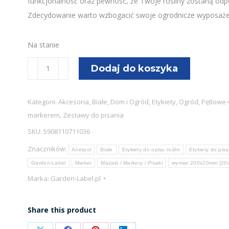
funkcjonalność oraz pewność, że Twoje rośliny zostaną od
Zdecydowanie warto wzbogacić swoje ogrodnicze wyposażen
Na stanie
ilość
Dodaj do koszyka
Etykiety
Oznaczające
Kategorii:
Akcesoria
,
Białe
,
Dom i Ogród
,
Etykiety
,
Ogród
,
Pętlowe
Rośliny
markerem
,
Zestawy do pisania
MARKER
SKU:
5908110711036
-
Znaczników:
400
Anetpol
Białe
Etykiety do opisu roślin
Etykiety do pisa
Sztuk
Garden-Label
Marker
Mazaki / Markery / Pisaki
wymiar 200x20mm (20
w
Marka:
Garden-Label.pl
4
Kolorach
Share this product
(200x17mm)