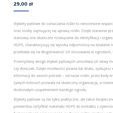
29,00
zł
Etykiety pętlowe do oznaczania roślin to nieocenione wsparc
oraz osoby zajmującej się uprawą roślin. Dzięki starannie pr
stanowią one skuteczne rozwiązanie do identyfikacji i organi
HDPE, charakteryzują się wysoką odpornością na działanie
przekłada się na długotrwałość ich stosowania w ogrodach, 
Przemyślany design etykiet pętlowych umożliwia ich łatwy 
czy doniczek. Dzięki możliwości pisania lub druku, zyskujes
informacji do swoich potrzeb – od nazw roślin, przez kody k
żywych kolorach pozwala na skuteczną organizację, a równi
doskonałym uzupełnieniem każdego ogrodu.
Etykiety pętlowe są nie tylko praktyczne, ale także bezpiecz
potwierdza certyfikat materiału HDPE do kontaktu z żywności