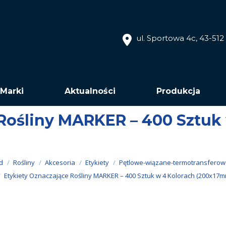
ul. Sportowa 4c, 43-51
Marki
Aktualności
Produkcja
Rośliny MARKER – 400 Sztuk
d
Rośliny
Akcesoria
Etykiety
Pętlowe-wiązane-termotransferow
Etykiety Oznaczające Rośliny MARKER – 400 Sztuk w 4 Kolorach (200x17m