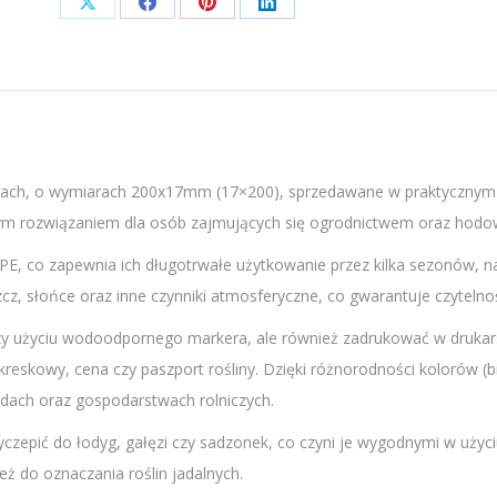
Share
Share
Share
Share
on
on
on
on
X
Facebook
Pinterest
LinkedIn
rach, o wymiarach 200x17mm (17×200), sprzedawane w praktycznym o
ym rozwiązaniem dla osób zajmujących się ogrodnictwem oraz hodowl
DPE, co zapewnia ich długotrwałe użytkowanie przez kilka sezonów, 
z, słońce oraz inne czynniki atmosferyczne, co gwarantuje czytelność
rzy użyciu wodoodpornego markera, ale również zadrukować w druka
 kreskowy, cena czy paszport rośliny. Dzięki różnorodności kolorów (b
odach oraz gospodarstwach rolniczych.
zyczepić do łodyg, gałęzi czy sadzonek, co czyni je wygodnymi w użyci
eż do oznaczania roślin jadalnych.