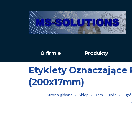
O firmie
Produkty
Etykiety Oznaczające 
(200x17mm)
Jesteś tutaj:
Strona główna
Sklep
Dom i Ogród
Ogró