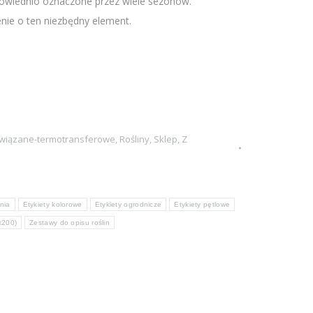
powiednio oznaczone przez wiele sezonów.
ie o ten niezbędny element.
-wiązane-termotransferowe
,
Rośliny
,
Sklep
,
Z
nia
Etykiety kolorowe
Etykiety ogrodnicze
Etykiety pętlowe
x200)
Zestawy do opisu roślin