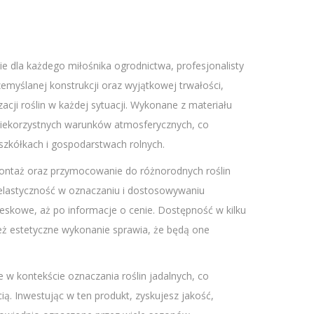
ie dla każdego miłośnika ogrodnictwa, profesjonalisty
zemyślanej konstrukcji oraz wyjątkowej trwałości,
zacji roślin w każdej sytuacji. Wykonane z materiału
 niekorzystnych warunków atmosferycznych, co
szkółkach i gospodarstwach rolnych.
montaż oraz przymocowanie do różnorodnych roślin
z elastyczność w oznaczaniu i dostosowywaniu
reskowe, aż po informacje o cenie. Dostępność w kilku
eż estetyczne wykonanie sprawia, że będą one
ne w kontekście oznaczania roślin jadalnych, co
ą. Inwestując w ten produkt, zyskujesz jakość,