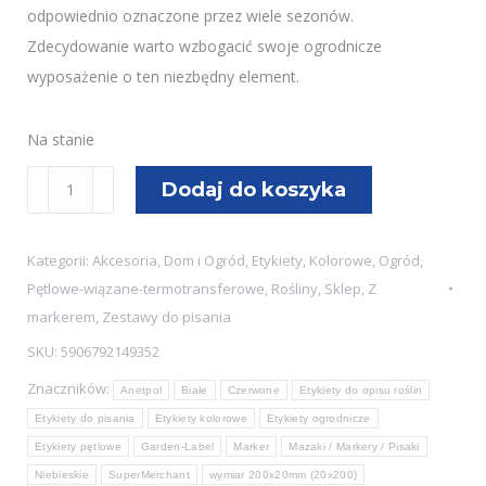
odpowiednio oznaczone przez wiele sezonów.
Zdecydowanie warto wzbogacić swoje ogrodnicze
wyposażenie o ten niezbędny element.
Na stanie
ilość
Dodaj do koszyka
Etykiety
Oznaczające
Kategorii:
Akcesoria
,
Dom i Ogród
,
Etykiety
,
Kolorowe
,
Ogród
,
Rośliny
Pętlowe-wiązane-termotransferowe
,
Rośliny
,
Sklep
,
Z
MARKER
markerem
,
Zestawy do pisania
-
SKU:
5906792149352
400
Znaczników:
Sztuk
Anetpol
Białe
Czerwone
Etykiety do opisu roślin
w
Etykiety do pisania
Etykiety kolorowe
Etykiety ogrodnicze
Etykiety pętlowe
Garden-Label
Marker
Mazaki / Markery / Pisaki
4
Niebieskie
SuperMerchant
wymiar 200x20mm (20x200)
Kolorach