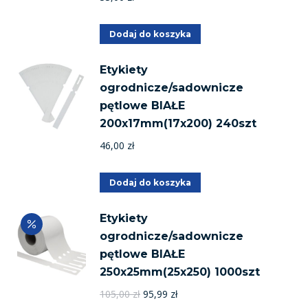
Dodaj do koszyka
Etykiety
ogrodnicze/sadownicze
pętlowe BIAŁE
200x17mm(17x200) 240szt
46,00
zł
Dodaj do koszyka
Etykiety
ogrodnicze/sadownicze
pętlowe BIAŁE
250x25mm(25x250) 1000szt
Pierwotna
Aktualna
105,00
zł
95,99
zł