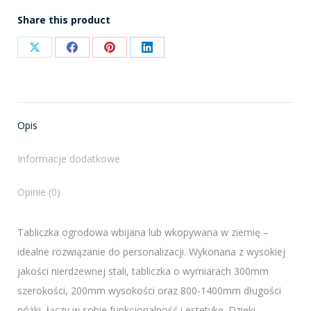
Share this product
Share
Share
Share
Share
on
on
on
on
X
Facebook
Pinterest
LinkedIn
Opis
Informacje dodatkowe
Opinie (0)
Tabliczka ogrodowa wbijana lub wkopywana w ziemię –
idealne rozwiązanie do personalizacji. Wykonana z wysokiej
jakości nierdzewnej stali, tabliczka o wymiarach 300mm
szerokości, 200mm wysokości oraz 800-1400mm długości
nóżki, łączy w sobie funkcjonalność i estetykę. Dzięki