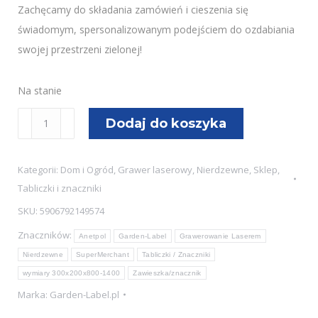
Zachęcamy do składania zamówień i cieszenia się
świadomym, spersonalizowanym podejściem do ozdabiania
swojej przestrzeni zielonej!
Na stanie
ilość
Dodaj do koszyka
Tabliczka
wbijana,
Kategorii:
Dom i Ogród
,
Grawer laserowy
,
Nierdzewne
,
Sklep
,
NIERDZEWNA,
Tabliczki i znaczniki
GRAWER
SKU:
5906792149574
laserowy
Znaczników:
czarny
Anetpol
Garden-Label
Grawerowanie Laserem
200x300x800-
Nierdzewne
SuperMerchant
Tabliczki / Znaczniki
1400mm
wymiary 300x200x800-1400
Zawieszka/znacznik
Marka:
Garden-Label.pl