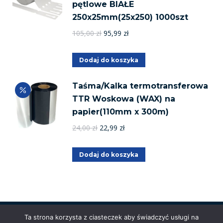
pętlowe BIAŁE
250x25mm(25x250) 1000szt
Pierwotna
Aktualna
105,00
zł
95,99
zł
cena
cena
wynosiła:
wynosi:
Dodaj do koszyka
105,00 zł.
95,99 zł.
Taśma/Kalka termotransferowa
TTR Woskowa (WAX) na
papier(110mm x 300m)
Pierwotna
Aktualna
24,00
zł
22,99
zł
cena
cena
wynosiła:
wynosi:
Dodaj do koszyka
24,00 zł.
22,99 zł.
Ta strona korzysta z ciasteczek aby świadczyć usługi na