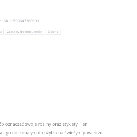
SKU:
5906477685991
ki
Zestawy do opisu roślin
Zielone
b oznaczać swoje rośliny oraz etykiety. Ten
yni go doskonałym do użytku na świeżym powietrzu.