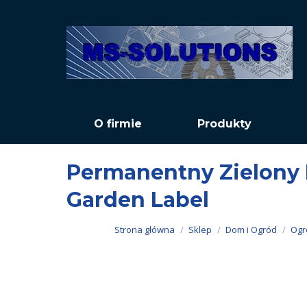
O firmie
Produkty
Permanentny Zielony 
Garden Label
Jesteś tutaj:
Strona główna
Sklep
Dom i Ogród
Ogr