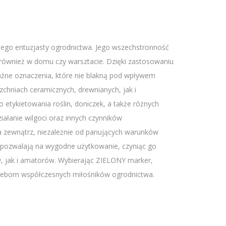
dego entuzjasty ogrodnictwa. Jego wszechstronność
e również w domu czy warsztacie. Dzięki zastosowaniu
raźne oznaczenia, które nie blakną pod wpływem
chniach ceramicznych, drewnianych, jak i
etykietowania roślin, doniczek, a także różnych
ałanie wilgoci oraz innych czynników
 zewnątrz, niezależnie od panujących warunków
 pozwalają na wygodne użytkowanie, czyniąc go
, jak i amatorów. Wybierając ZIELONY marker,
rzebom współczesnych miłośników ogrodnictwa.