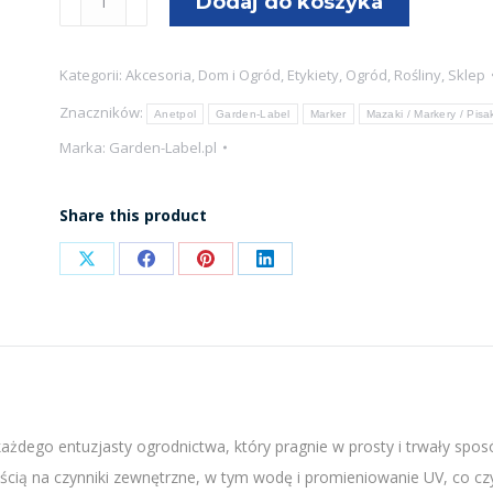
Dodaj do koszyka
Permanentny
Zielony
Kategorii:
Akcesoria
,
Dom i Ogród
,
Etykiety
,
Ogród
,
Rośliny
,
Sklep
Marker
Znaczników:
Ogrodniczy
Anetpol
Garden-Label
Marker
Mazaki / Markery / Pisa
–
Marka:
Garden-Label.pl
Wodoodporny
i
Share this product
Trwały
Garden
Share
Share
Share
Share
Label
on
on
on
on
X
Facebook
Pinterest
LinkedIn
ażdego entuzjasty ogrodnictwa, który pragnie w prosty i trwały sposó
ią na czynniki zewnętrzne, w tym wodę i promieniowanie UV, co cz