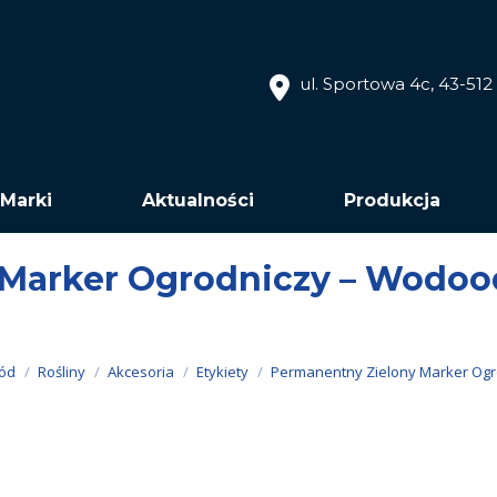
ul. Sportowa 4c, 43-51
Marki
Aktualności
Produkcja
Marker Ogrodniczy – Wodood
ód
Rośliny
Akcesoria
Etykiety
Permanentny Zielony Marker Ogr