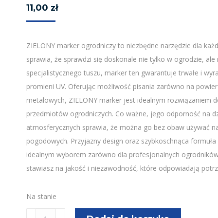
11,00
zł
ZIELONY marker ogrodniczy to niezbędne narzędzie dla każ
sprawia, że sprawdzi się doskonale nie tylko w ogrodzie, al
specjalistycznego tuszu, marker ten gwarantuje trwałe i wy
promieni UV. Oferując możliwość pisania zarówno na powierz
metalowych, ZIELONY marker jest idealnym rozwiązaniem do 
przedmiotów ogrodniczych. Co ważne, jego odporność na dzi
atmosferycznych sprawia, że można go bez obaw używać na
pogodowych. Przyjazny design oraz szybkoschnąca formuła
idealnym wyborem zarówno dla profesjonalnych ogrodników
stawiasz na jakość i niezawodność, które odpowiadają pot
Na stanie
ilość