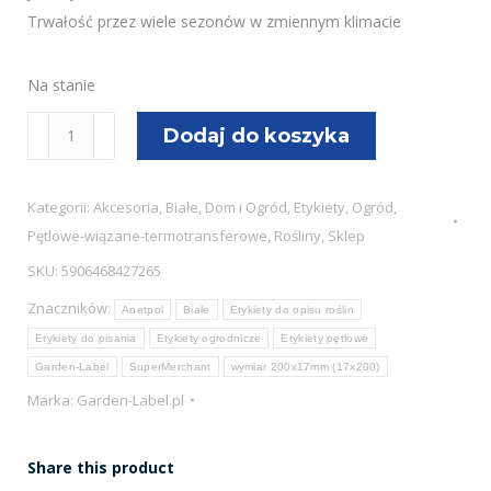
Trwałość przez wiele sezonów w zmiennym klimacie
Na stanie
ilość
Dodaj do koszyka
Etykiety
ogrodnicze/sadownicze
Kategorii:
Akcesoria
,
Białe
,
Dom i Ogród
,
Etykiety
,
Ogród
,
pętlowe
Pętlowe-wiązane-termotransferowe
,
Rośliny
,
Sklep
BIAŁE
SKU:
5906468427265
200x17mm(17x200)
Znaczników:
120szt
Anetpol
Białe
Etykiety do opisu roślin
Etykiety do pisania
Etykiety ogrodnicze
Etykiety pętlowe
Garden-Label
SuperMerchant
wymiar 200x17mm (17x200)
Marka:
Garden-Label.pl
Share this product