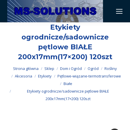
Etykiety
ogrodnicze/sadownicze
pętlowe BIAŁE
200x17mm(17×200) 120szt
Jesteś tutaj:
Strona główna
Sklep
Dom i Ogród
Ogród
Rośliny
Akcesoria
Etykiety
Pętlowe-wiązane-termotransferowe
Białe
Etykiety ogrodnicze/sadownicze pętlowe BIAŁE
200x17mm(17×200) 120szt