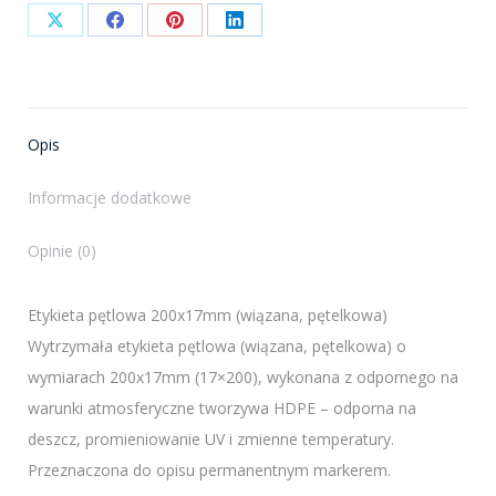
Share
Share
Share
Share
on
on
on
on
X
Facebook
Pinterest
LinkedIn
Opis
Informacje dodatkowe
Opinie (0)
Etykieta pętlowa 200x17mm (wiązana, pętelkowa)
Wytrzymała etykieta pętlowa (wiązana, pętelkowa) o
wymiarach 200x17mm (17×200), wykonana z odpornego na
warunki atmosferyczne tworzywa HDPE – odporna na
deszcz, promieniowanie UV i zmienne temperatury.
Przeznaczona do opisu permanentnym markerem.